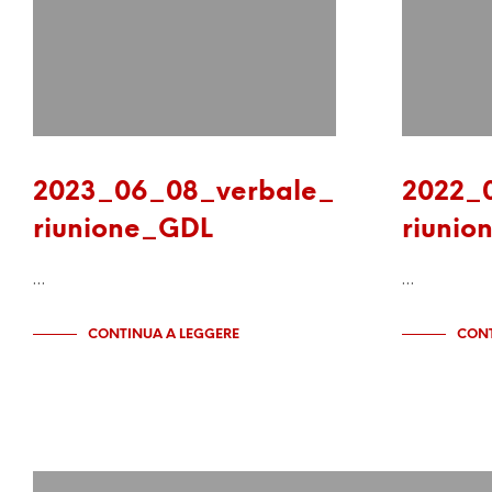
2023_06_08_verbale_
2022_
riunione_GDL
riunio
…
…
CONTINUA A LEGGERE
CONT