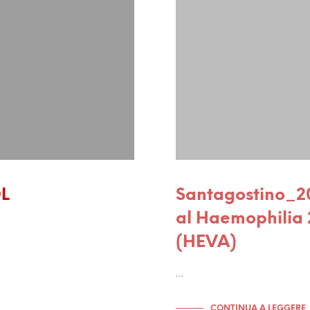
DL
Santagostino_20
al Haemophilia 
(HEVA)
…
CONTINUA A LEGGERE