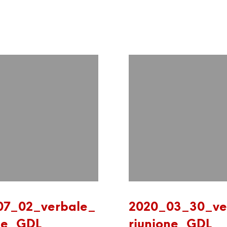
07_02_verbale_
2020_03_30_ve
ne_GDL
riunione_GDL