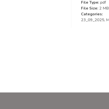
File Type:
pdf
File Size:
2 MB
Categories:
23_09_2025, M