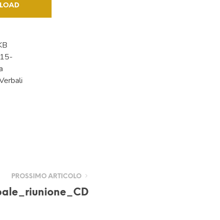
LOAD
KB
15-
a
 Verbali
PROSSIMO ARTICOLO
bale_riunione_CD