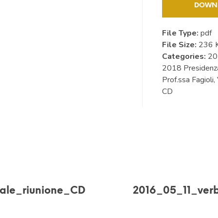
DOWN
File Type:
pdf
File Size:
236 
Categories:
20
2018 Presidenz
Prof.ssa Fagioli,
CD
ale_riunione_CD
2016_05_11_ver