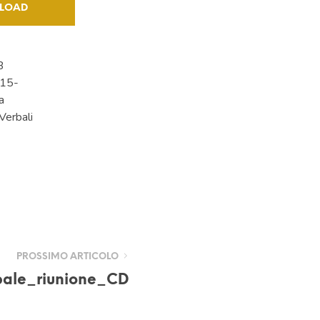
LOAD
B
15-
a
 Verbali
PROSSIMO ARTICOLO
bale_riunione_CD