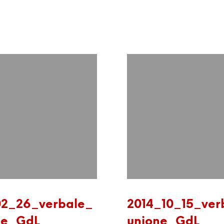
02_26_verbale_
2014_10_15_ver
ne_GdL
unione_GdL