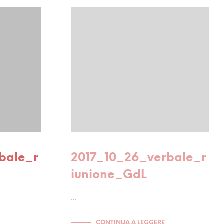
bale_r
2017_10_26_verbale_r
iunione_GdL
…
CONTINUA A LEGGERE