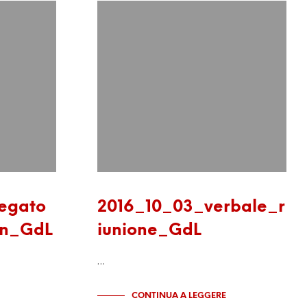
egato
2016_10_03_verbale_r
on_GdL
iunione_GdL
…
CONTINUA A LEGGERE