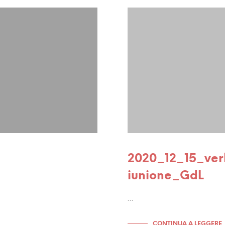
2020_12_15_ver
iunione_GdL
…
CONTINUA A LEGGERE