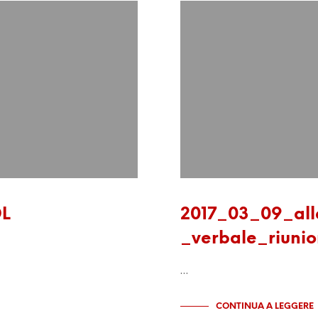
DL
2017_03_09_all
_verbale_riuni
…
CONTINUA A LEGGERE