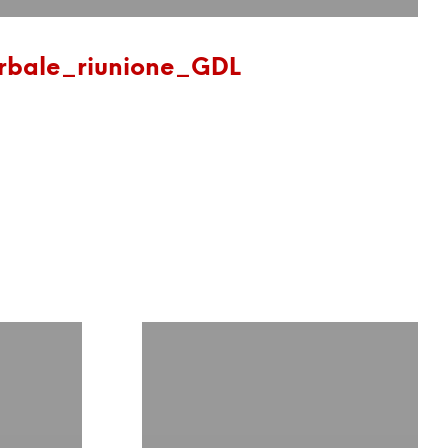
rbale_riunione_GDL