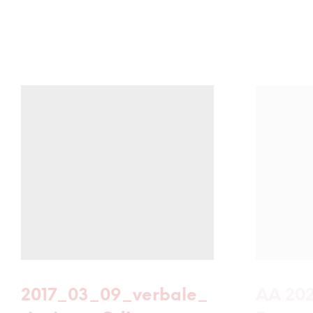
2017_03_09_verbale_
AA 202