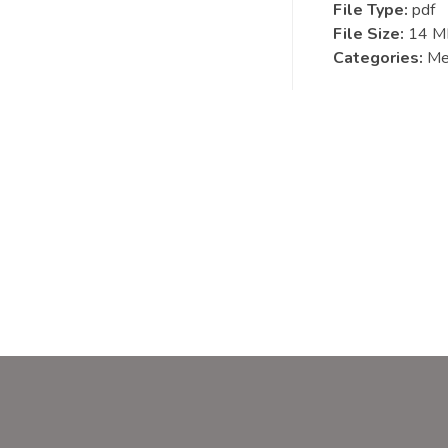
File Type:
pdf
File Size:
14 M
Categories:
Me