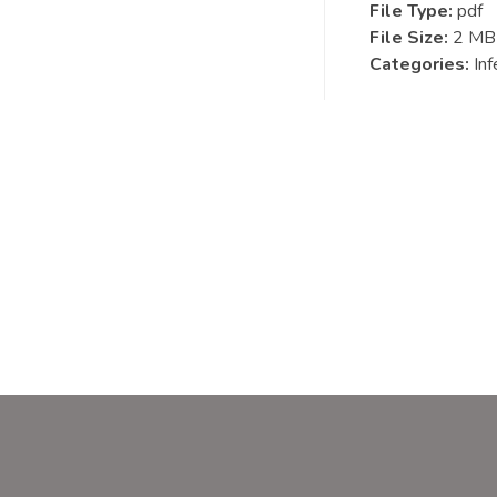
File Type:
pdf
File Size:
2 MB
Categories:
Inf