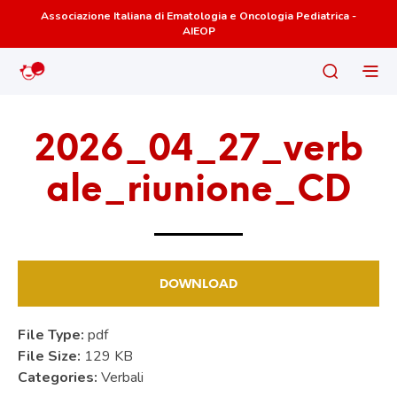
Associazione Italiana di Ematologia e Oncologia Pediatrica -
AIEOP
2026_04_27_verb
ale_riunione_CD
DOWNLOAD
File Type:
pdf
File Size:
129 KB
Categories:
Verbali