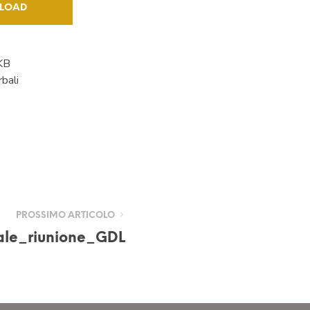
LOAD
KB
bali
PROSSIMO ARTICOLO
ale_riunione_GDL