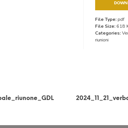
DOWN
File Type:
pdf
File Size:
618 
Categories:
Ver
riunioni
bale_riunone_GDL
2024_11_21_verb