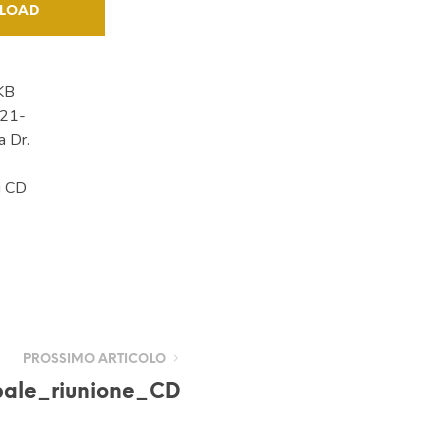
LOAD
KB
21-
 Dr.
i CD
PROSSIMO ARTICOLO
ale_riunione_CD