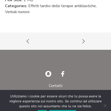
File Size:
2 MB
Categories:
Effetti tardivi delle terapie antiblastiche,
Verbali riunioni
Contatti
Privacy Policy
Utilizziamo i cookie per essere sicuri che tu possa avere la
migliore esperienza sul nostro sito. Se continui ad utilizzare
© AIEOP – Tutti i diritti riservati
questo sito noi assumiamo che tu ne sia felice.