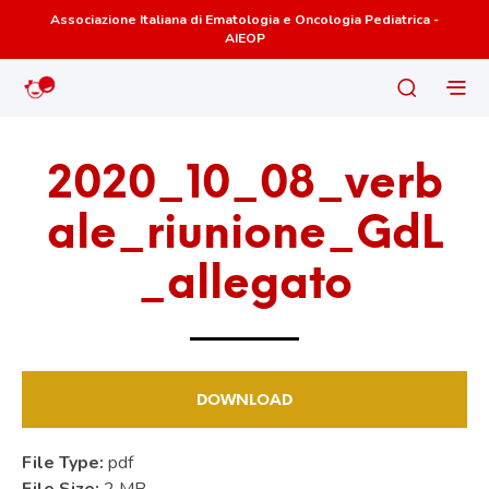
Associazione Italiana di Ematologia e Oncologia Pediatrica -
AIEOP
2020_10_08_verb
ale_riunione_GdL
_allegato
DOWNLOAD
File Type:
pdf