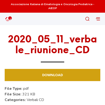
Associazione Italiana di Ematologia e Oncologia Pediatrica -
AIEOP
2020_05_11_verba
le_riunione_CD
DOWNLOAD
File Type:
pdf
File Size:
321 KB
Categories:
Verbali CD