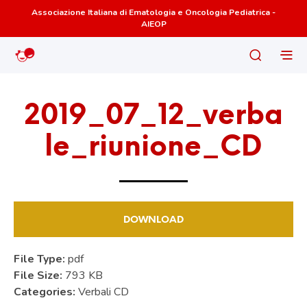
Associazione Italiana di Ematologia e Oncologia Pediatrica -
AIEOP
2019_07_12_verba
le_riunione_CD
DOWNLOAD
File Type:
pdf
File Size:
793 KB
Categories:
Verbali CD