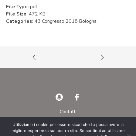
File Type:
pdf
File Size:
472 KB
Categories:
43 Congresso 2018 Bologna
Contatti
Privacy Policy
Utilizziamo i cookie per essere sicuri che tu possa avere la
migliore esperienza sul nostro sito. Se continui ad utilizzare
© AIEOP – Tutti i diritti riservati