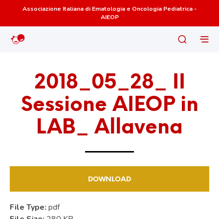
Associazione Italiana di Ematologia e Oncologia Pediatrica -
AIEOP
2018_05_28_ II
Sessione AIEOP in
LAB_ Allavena
DOWNLOAD
File Type:
pdf