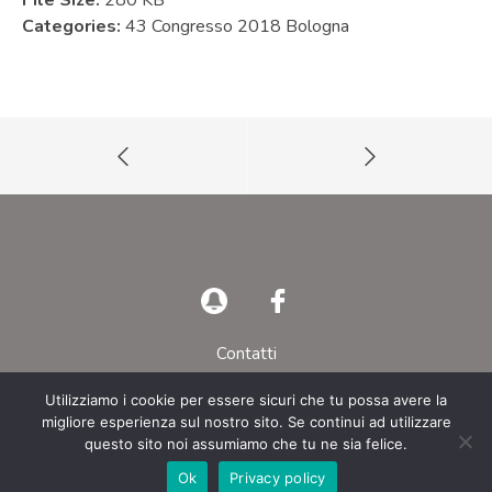
File Size:
280 KB
Categories:
43 Congresso 2018 Bologna
Contatti
Privacy Policy
Utilizziamo i cookie per essere sicuri che tu possa avere la
migliore esperienza sul nostro sito. Se continui ad utilizzare
© AIEOP – Tutti i diritti riservati
questo sito noi assumiamo che tu ne sia felice.
Ok
Privacy policy