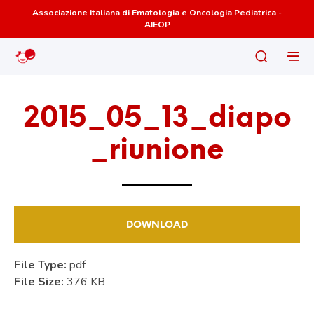
Associazione Italiana di Ematologia e Oncologia Pediatrica -
AIEOP
2015_05_13_diapo
_riunione
DOWNLOAD
File Type:
pdf
File Size:
376 KB