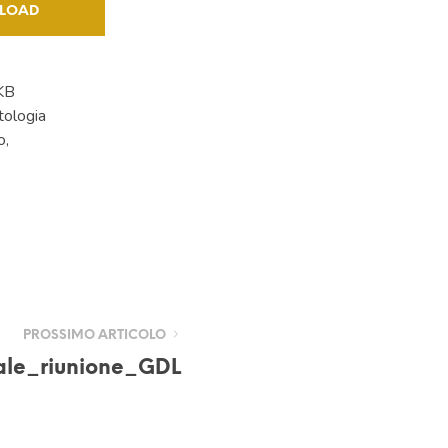
LOAD
KB
tologia
o,
PROSSIMO ARTICOLO
le_riunione_GDL