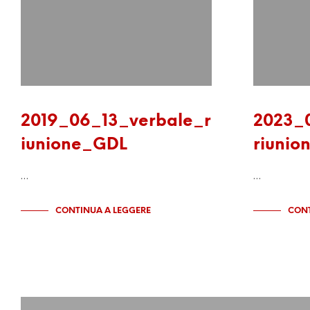
2019_06_13_verbale_r
2023_
iunione_GDL
riunio
…
…
CONTINUA A LEGGERE
CONT