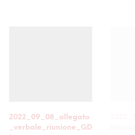
2022_09_08_allegato
2022_
_verbale_riunione_GD
iunio