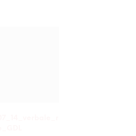
07_14_verbale_r
2022_02_24_ve
ne_GDL
riunione_GDL