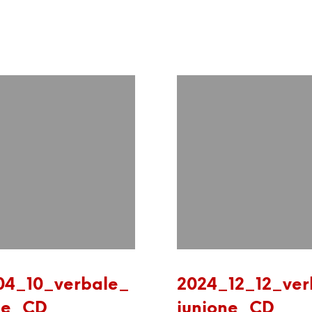
04_10_verbale_
2024_12_12_ver
ne_CD
iunione_CD