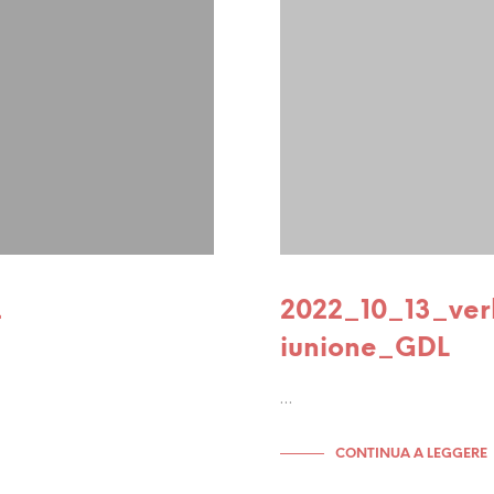
L
2022_10_13_ver
iunione_GDL
…
CONTINUA A LEGGERE