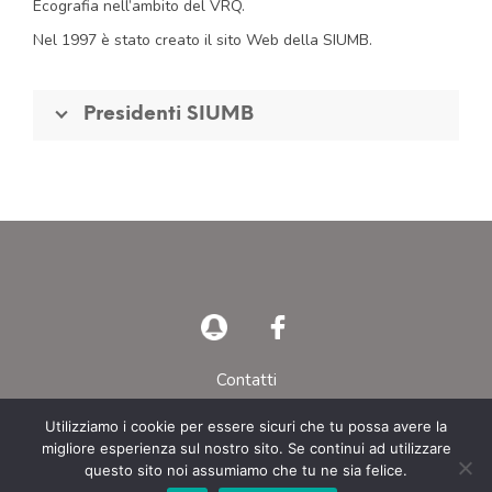
Ecografia nell’ambito del VRQ.
Nel 1997 è stato creato il sito Web della SIUMB.
Presidenti SIUMB
Contatti
Privacy Policy
Utilizziamo i cookie per essere sicuri che tu possa avere la
migliore esperienza sul nostro sito. Se continui ad utilizzare
© AIEOP – Tutti i diritti riservati
questo sito noi assumiamo che tu ne sia felice.